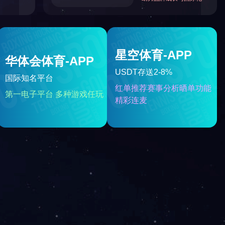
式建成
2025-10-14
2025-10-11
2025-10-10
2025-10-10
2025-10-10
2025-10-10
.
203
下页