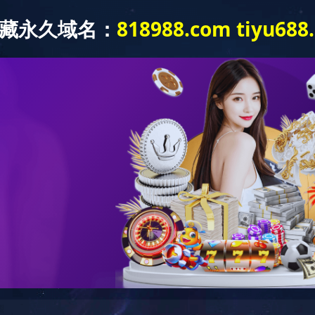
数字东林
电子
学校概况
组织机构
教育教学
师资队伍
科学研究
置：
华体会官方网页版
>
新闻中心