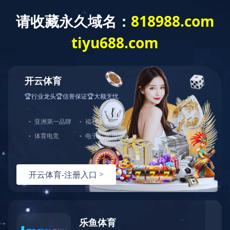
华体会官方网页版
学校概
华体会官方网页版
您当前所在位置：
华体会
新闻中心