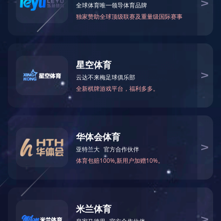
通知公告
体育馆管理中心华体
学术动态
华体会(中国)开
立德树人
华体会(中国)开展
华体会(中国)20
华体会(中国)国
华体会(中国)我校
华体会(中国)申报
华体会(中国)“中
华体会官方网页版