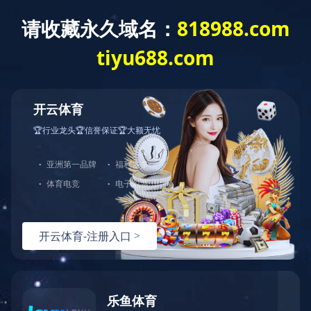
华体会官方网页版
学校概
华体会官方网页版
您当前所在位置：
华体会
师资介绍