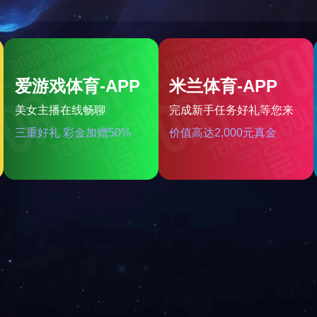
生态学
植物学
生物学
林产化学加工工程
杰出青年基金