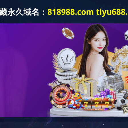
数字东林
电子
学校概况
组织机构
教育教学
师资队伍
科学研究
置：
华体会官方网页版
>
师资队伍
>
杰出人才
> 正文