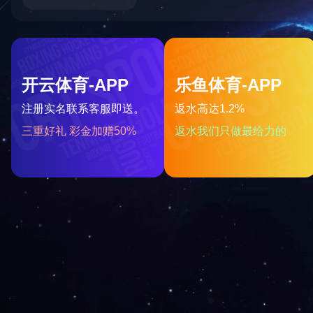
下一篇 ：
国家